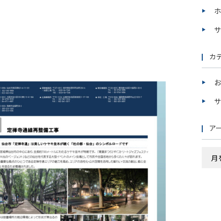
ホ
サ
カ
お
サ
ア
ア
ー
カ
イ
ブ